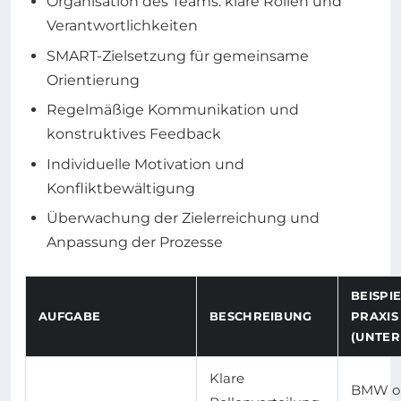
Organisation des Teams: klare Rollen und
Verantwortlichkeiten
SMART-Zielsetzung für gemeinsame
Orientierung
Regelmäßige Kommunikation und
konstruktives Feedback
Individuelle Motivation und
Konfliktbewältigung
Überwachung der Zielerreichung und
Anpassung der Prozesse
BEISPI
AUFGABE
BESCHREIBUNG
PRAXIS
(UNTE
Klare
BMW or