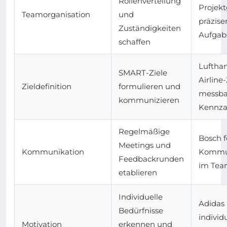
Rollenverteilung
Projek
Teamorganisation
und
präzise
Zuständigkeiten
Aufgab
schaffen
Lufthan
SMART-Ziele
Airline
Zieldefinition
formulieren und
messba
kommunizieren
Kennza
Regelmäßige
Bosch f
Meetings und
Kommunikation
Kommun
Feedbackrunden
im Te
etablieren
Individuelle
Adidas 
Bedürfnisse
individ
Motivation
erkennen und