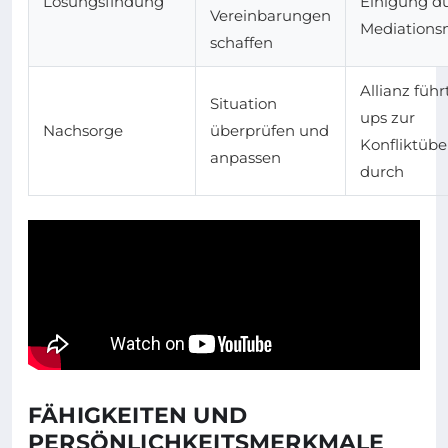
Lösungsfindung
Einigung d
Vereinbarungen
Mediation
schaffen
Allianz führ
Situation
ups zur
Nachsorge
überprüfen und
Konfliktüb
anpassen
durch
FÄHIGKEITEN UND
PERSÖNLICHKEITSMERKMALE