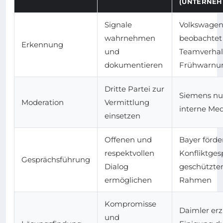
(UNTERNEH
Signale
Volkswage
wahrnehmen
beobachtet
Erkennung
und
Teamverhal
dokumentieren
Frühwarnu
Dritte Partei zur
Siemens nu
Moderation
Vermittlung
interne Med
einsetzen
Offenen und
Bayer förde
respektvollen
Konfliktges
Gesprächsführung
Dialog
geschützte
ermöglichen
Rahmen
Kompromisse
Daimler erzi
und