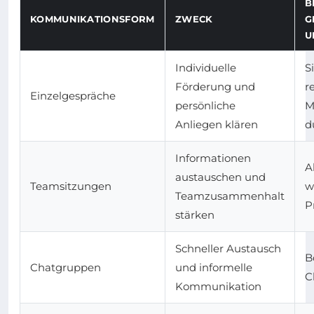
B
KOMMUNIKATIONSFORM
ZWECK
G
N
Individuelle
S
Förderung und
r
Einzelgespräche
persönliche
M
Anliegen klären
d
Informationen
Al
austauschen und
Teamsitzungen
w
Teamzusammenhalt
P
stärken
Schneller Austausch
B
Chatgruppen
und informelle
C
Kommunikation