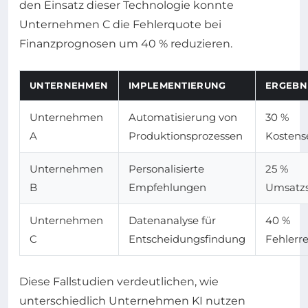
den Einsatz dieser Technologie konnte
Unternehmen C die Fehlerquote bei
Finanzprognosen um 40 % reduzieren.
UNTERNEHMEN
IMPLEMENTIERUNG
ERGEBN
Unternehmen
Automatisierung von
30 %
A
Produktionsprozessen
Kosten
Unternehmen
Personalisierte
25 %
B
Empfehlungen
Umsatzs
Unternehmen
Datenanalyse für
40 %
C
Entscheidungsfindung
Fehlerr
Diese Fallstudien verdeutlichen, wie
unterschiedlich Unternehmen KI nutzen