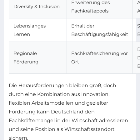
Erweiterung des
A
Diversity & Inclusion
Fachkräftepools
A
Lebenslanges
Erhalt der
S
Lernen
Beschäftigungsfähigkeit
B
D
Regionale
Fachkräftesicherung vor
D
Förderung
Ort
Die Herausforderungen bleiben groß, doch
durch eine Kombination aus Innovation,
flexiblen Arbeitsmodellen und gezielter
Förderung kann Deutschland den
Fachkräftemangel in der Wirtschaft adressieren
und seine Position als Wirtschaftsstandort
sichern.