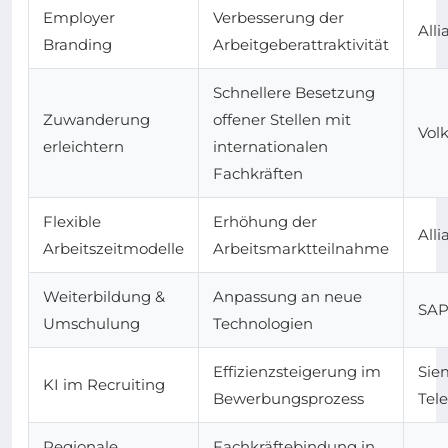
Employer
Verbesserung der
Alli
Branding
Arbeitgeberattraktivität
Schnellere Besetzung
Zuwanderung
offener Stellen mit
Vol
erleichtern
internationalen
Fachkräften
Flexible
Erhöhung der
Alli
Arbeitszeitmodelle
Arbeitsmarktteilnahme
Weiterbildung &
Anpassung an neue
SAP
Umschulung
Technologien
Effizienzsteigerung im
Sie
KI im Recruiting
Bewerbungsprozess
Tel
Regionale
Fachkräftebindung in