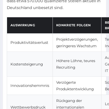
dass etwa 570.000 qualifizierte Stellen aktuell in
Deutschland unbesetzt sind.
B
AUSWIRKUNG
KONKRETE FOLGEN
B
Projektverzögerungen,
Te
Produktivitätsverlust
geringeres Wachstum
In
Au
Höhere Löhne, teures
Kostensteigerung
G
Recruiting
IT
Verzögerte
So
Innovationshemmnis
Produktentwicklung
Be
Rückgang der
Lo
Wettbewerbsdruck
internationalen