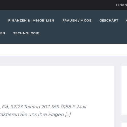
FINAN
E
FINANZEN & IMMOBILIEN
FRAUEN / MODE
GESCHÄFT
TEN
TECHNOLOGIE
CA, 92123 Telefon 202-555-0188 E-Mail
ieren Sie uns Ihre Fragen […]