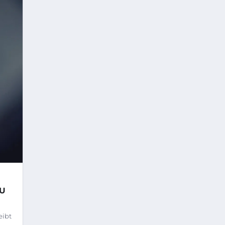
U
eibt