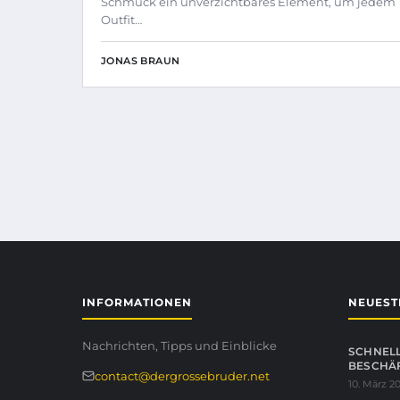
Schmuck ein unverzichtbares Element, um jedem
Outfit…
JONAS BRAUN
INFORMATIONEN
NEUEST
Nachrichten, Tipps und Einblicke
SCHNELL
BESCHÄF
contact@dergrossebruder.net
10. März 2