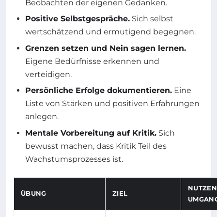
Beobachten der eigenen Gedanken.
Positive Selbstgespräche.
Sich selbst
wertschätzend und ermutigend begegnen.
Grenzen setzen und Nein sagen lernen.
Eigene Bedürfnisse erkennen und
verteidigen.
Persönliche Erfolge dokumentieren.
Eine
Liste von Stärken und positiven Erfahrungen
anlegen.
Mentale Vorbereitung auf Kritik.
Sich
bewusst machen, dass Kritik Teil des
Wachstumsprozesses ist.
NUTZEN
ÜBUNG
ZIEL
UMGANG