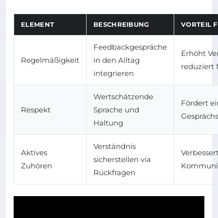
ELEMENT
BESCHREIBUNG
VORTEIL 
Feedbackgespräche
Erhöht Ve
Regelmäßigkeit
in den Alltag
reduziert
integrieren
Wertschätzende
Fördert ei
Respekt
Sprache und
Gespräch
Haltung
Verständnis
Aktives
Verbessert
sicherstellen via
Zuhören
Kommunik
Rückfragen