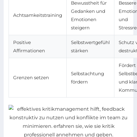
Bewusstheit für
Bessere
Gedanken und
Emotion
Achtsamkeitstraining
Emotionen
und
steigern
Stressr
Positive
Selbstwertgefühl
Schutz 
Affirmationen
stärken
destrukt
Fördert
Selbstachtung
Selbstb
Grenzen setzen
fördern
und kla
Kommun