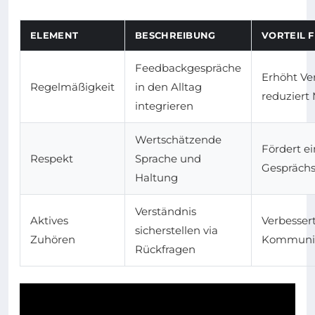
ELEMENT
BESCHREIBUNG
VORTEIL 
Feedbackgespräche
Erhöht Ve
Regelmäßigkeit
in den Alltag
reduziert
integrieren
Wertschätzende
Fördert ei
Respekt
Sprache und
Gespräch
Haltung
Verständnis
Aktives
Verbessert
sicherstellen via
Zuhören
Kommunik
Rückfragen