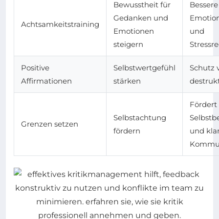
Bewusstheit für
Bessere
Gedanken und
Emotion
Achtsamkeitstraining
Emotionen
und
steigern
Stressr
Positive
Selbstwertgefühl
Schutz 
Affirmationen
stärken
destrukt
Fördert
Selbstachtung
Selbstb
Grenzen setzen
fördern
und kla
Kommun