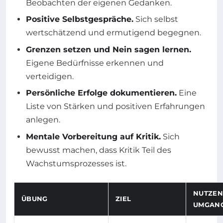
Beobachten der eigenen Gedanken.
Positive Selbstgespräche.
Sich selbst
wertschätzend und ermutigend begegnen.
Grenzen setzen und Nein sagen lernen.
Eigene Bedürfnisse erkennen und
verteidigen.
Persönliche Erfolge dokumentieren.
Eine
Liste von Stärken und positiven Erfahrungen
anlegen.
Mentale Vorbereitung auf Kritik.
Sich
bewusst machen, dass Kritik Teil des
Wachstumsprozesses ist.
NUTZEN
ÜBUNG
ZIEL
UMGANG