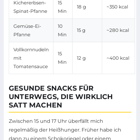
Kichererbsen-
15
18 g
~350 kcal
Spinat-Pfanne
Min
Gemüse-Ei-
10
15 g
~280 kcal
Pfanne
Min
Vollkornnudeln
15
mit
12 g
~400 kcal
Min
Tomatensauce
GESUNDE SNACKS FÜR
UNTERWEGS, DIE WIRKLICH
SATT MACHEN
Zwischen 15 und 17 Uhr überfällt mich
regelmäßig der Heißhunger. Früher habe ich
dann zu einem Schokoriegel oder einem