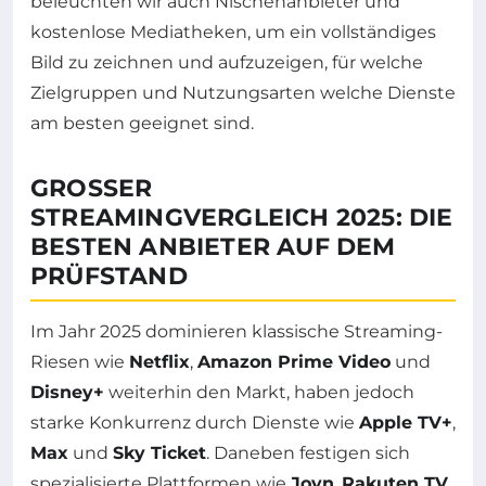
beleuchten wir auch Nischenanbieter und
kostenlose Mediatheken, um ein vollständiges
Bild zu zeichnen und aufzuzeigen, für welche
Zielgruppen und Nutzungsarten welche Dienste
am besten geeignet sind.
GROSSER S
TREAMINGVERGLEICH 2025: DIE B
ESTEN ANBIETER AUF DEM P
RÜFSTAND
Im Jahr 2025 dominieren klassische Streaming-
Riesen wie
Netflix
,
Amazon Prime Video
und
Disney+
weiterhin den Markt, haben jedoch
starke Konkurrenz durch Dienste wie
Apple TV+
,
Max
und
Sky Ticket
. Daneben festigen sich
spezialisierte Plattformen wie
Joyn
,
Rakuten TV