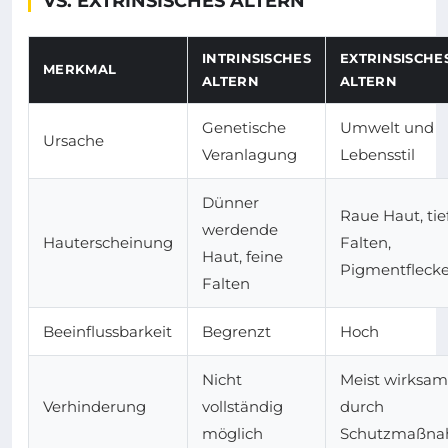
VS. EXTRINSISCHES ALTERN
INTRINSISCHES
EXTRINSISCHE
MERKMAL
ALTERN
ALTERN
Genetische
Umwelt und
Ursache
Veranlagung
Lebensstil
Dünner
Raue Haut, tie
werdende
Hauterscheinung
Falten,
Haut, feine
Pigmentfleck
Falten
Beeinflussbarkeit
Begrenzt
Hoch
Nicht
Meist wirksam
Verhinderung
vollständig
durch
möglich
Schutzmaßn