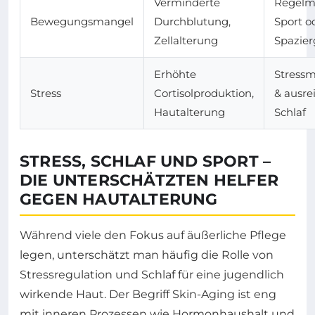
Verminderte
Regelm
Bewegungsmangel
Durchblutung,
Sport o
Zellalterung
Spazie
Erhöhte
Stress
Stress
Cortisolproduktion,
& ausre
Hautalterung
Schlaf
STRESS, SCHLAF UND SPORT –
DIE UNTERSCHÄTZTEN HELFER
GEGEN HAUTALTERUNG
Während viele den Fokus auf äußerliche Pflege
legen, unterschätzt man häufig die Rolle von
Stressregulation und Schlaf für eine jugendlich
wirkende Haut. Der Begriff Skin-Aging ist eng
mit inneren Prozessen wie Hormonhaushalt und