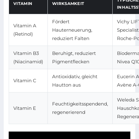
VITAMIN
WIRKSAMKEIT
INHALTS
Fördert
Vichy LIF
Vitamin A
Hauterneuerung,
Specialis
(Retinol)
reduziert Falten
Roche-Po
Vitamin B3
Beruhigt, reduziert
Bioderma
(Niacinamid)
Pigmentflecken
Nivea Q1
Antioxidativ, gleicht
Eucerin 
Vitamin C
Hautton aus
Avène A-
Weleda Sk
Feuchtigkeitsspendend,
Vitamin E
Hauschk
regenerierend
Regenera