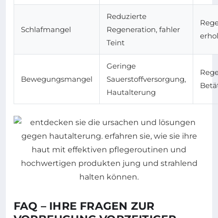
Reduzierte
Rege
Schlafmangel
Regeneration, fahler
erho
Teint
Geringe
Rege
Bewegungsmangel
Sauerstoffversorgung,
Betä
Hautalterung
FAQ – IHRE FRAGEN ZUR