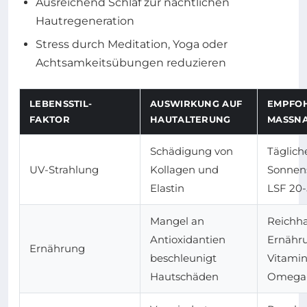
Ausreichend Schlaf zur nächtlichen
Hautregeneration
Stress durch Meditation, Yoga oder
Achtsamkeitsübungen reduzieren
LEBENSSTIL-
AUSWIRKUNG AUF
EMPFO
FAKTOR
HAUTALTERUNG
MASSNA
Schädigung von
Täglich
UV-Strahlung
Kollagen und
Sonnen
Elastin
LSF 20
Mangel an
Reichha
Antioxidantien
Ernähr
Ernährung
beschleunigt
Vitami
Hautschäden
Omega