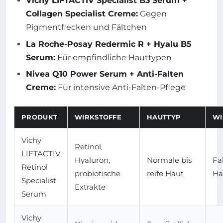
Vichy LIFTACTIV Specialist B3 Serum +
Collagen Specialist Creme:
Gegen
Pigmentflecken und Fältchen
La Roche-Posay Redermic R + Hyalu B5
Serum:
Für empfindliche Hauttypen
Nivea Q10 Power Serum + Anti-Falten
Creme:
Für intensive Anti-Falten-Pflege
PRODUKT
WIRKSTOFFE
HAUTTYP
WI
Vichy
Retinol,
LIFTACTIV
Hyaluron,
Normale bis
Fa
Retinol
probiotische
reife Haut
Ha
Specialist
Extrakte
Serum
Vichy