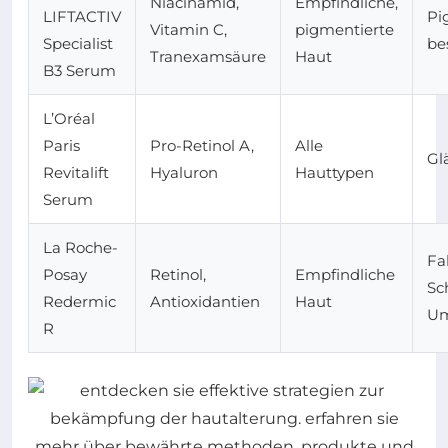
Niacinamid,
Empfindliche,
LIFTACTIV
Pi
Vitamin C,
pigmentierte
Specialist
be
Tranexamsäure
Haut
B3 Serum
L’Oréal
Paris
Pro-Retinol A,
Alle
Gl
Revitalift
Hyaluron
Hauttypen
Serum
La Roche-
Fa
Posay
Retinol,
Empfindliche
Sc
Redermic
Antioxidantien
Haut
Um
R