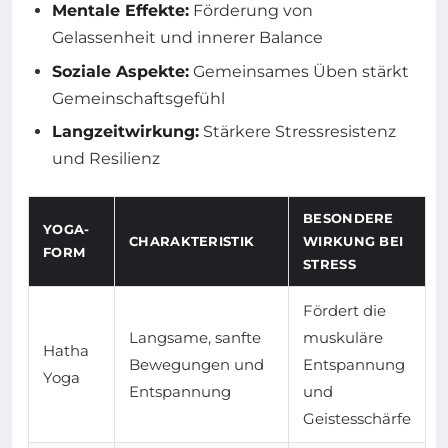
Mentale Effekte:
Förderung von
Gelassenheit und innerer Balance
Soziale Aspekte:
Gemeinsames Üben stärkt
Gemeinschaftsgefühl
Langzeitwirkung:
Stärkere Stressresistenz
und Resilienz
BESONDERE
YOGA-
CHARAKTERISTIK
WIRKUNG BEI
FORM
STRESS
Fördert die
Langsame, sanfte
muskuläre
Hatha
Bewegungen und
Entspannung
Yoga
Entspannung
und
Geistesschärfe