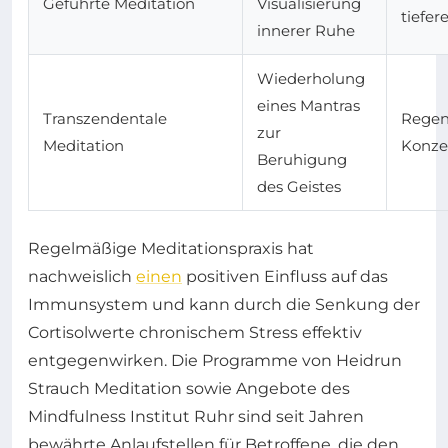
Geführte Meditation
Visualisierung
tiefe
innerer Ruhe
Wiederholung
eines Mantras
Transzendentale
Regen
zur
Meditation
Konze
Beruhigung
des Geistes
Regelmäßige Meditationspraxis hat
nachweislich
einen
positiven Einfluss auf das
Immunsystem und kann durch die Senkung der
Cortisolwerte chronischem Stress effektiv
entgegenwirken. Die Programme von Heidrun
Strauch Meditation sowie Angebote des
Mindfulness Institut Ruhr sind seit Jahren
bewährte Anlaufstellen für Betroffene, die den