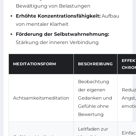
Bewältigung von Belastungen
Erhöhte Konzentrationsfähigkeit:
Aufbau
von mentaler Klarheit
Förderung der Selbstwahrnehmung:
Stärkung der inneren Verbindung
EFFEK
MEDITATIONSFORM
BESCHREIBUNG
CHRON
Beobachtung
der eigenen
Reduzi
Achtsamkeitsmeditation
Gedanken und
Angst,
Gefühle ohne
emotio
Bewertung
Leitfaden zur
Einfac