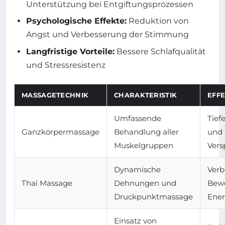
Unterstützung bei Entgiftungsprozessen
Psychologische Effekte:
Reduktion von
Angst und Verbesserung der Stimmung
Langfristige Vorteile:
Bessere Schlafqualität
und Stressresistenz
MASSAGETECHNIK
CHARAKTERISTIK
EFFE
Umfassende
Tief
Ganzkörpermassage
Behandlung aller
und 
Muskelgruppen
Ver
Dynamische
Verb
Thai Massage
Dehnungen und
Bewe
Druckpunktmassage
Ener
Einsatz von