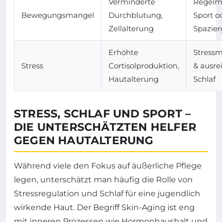
Verminderte
Regelm
Bewegungsmangel
Durchblutung,
Sport o
Zellalterung
Spazie
Erhöhte
Stress
Stress
Cortisolproduktion,
& ausre
Hautalterung
Schlaf
STRESS, SCHLAF UND SPORT –
DIE UNTERSCHÄTZTEN HELFER
GEGEN HAUTALTERUNG
Während viele den Fokus auf äußerliche Pflege
legen, unterschätzt man häufig die Rolle von
Stressregulation und Schlaf für eine jugendlich
wirkende Haut. Der Begriff Skin-Aging ist eng
mit inneren Prozessen wie Hormonhaushalt und