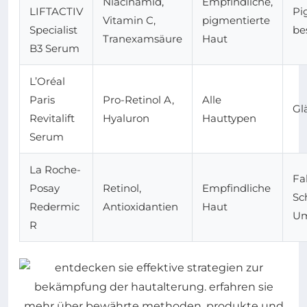
Niacinamid,
Empfindliche,
LIFTACTIV
Pi
Vitamin C,
pigmentierte
Specialist
be
Tranexamsäure
Haut
B3 Serum
L’Oréal
Paris
Pro-Retinol A,
Alle
Gl
Revitalift
Hyaluron
Hauttypen
Serum
La Roche-
Fa
Posay
Retinol,
Empfindliche
Sc
Redermic
Antioxidantien
Haut
Um
R