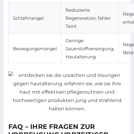
Reduzierte
Rege
Schlafmangel
Regeneration, fahler
erho
Teint
Geringe
Rege
Bewegungsmangel
Sauerstoffversorgung,
Betä
Hautalterung
FAQ – IHRE FRAGEN ZUR