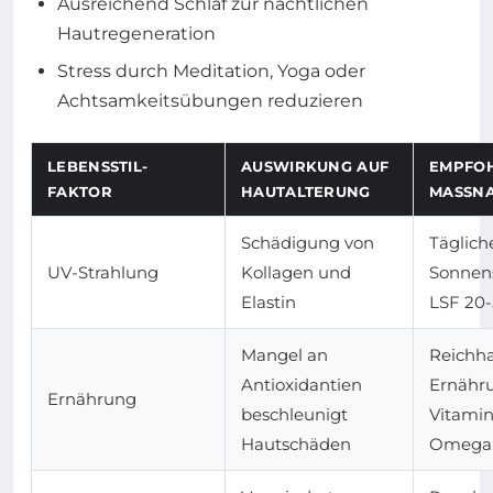
Ausreichend Schlaf zur nächtlichen
Hautregeneration
Stress durch Meditation, Yoga oder
Achtsamkeitsübungen reduzieren
LEBENSSTIL-
AUSWIRKUNG AUF
EMPFO
FAKTOR
HAUTALTERUNG
MASSNA
Schädigung von
Täglich
UV-Strahlung
Kollagen und
Sonnen
Elastin
LSF 20
Mangel an
Reichha
Antioxidantien
Ernähr
Ernährung
beschleunigt
Vitami
Hautschäden
Omega