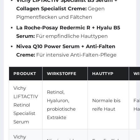
Vichy LIFTACTIV Specialist B3 Serum +
Collagen Specialist Creme:
Gegen
Pigmentflecken und Fältchen
La Roche-Posay Redermic R + Hyalu B5
Serum:
Für empfindliche Hauttypen
Nivea Q10 Power Serum + Anti-Falten
Creme:
Für intensive Anti-Falten-Pflege
PRODUKT
WIRKSTOFFE
HAUTTYP
WI
Vichy
Retinol,
LIFTACTIV
Hyaluron,
Normale bis
Fa
Retinol
probiotische
reife Haut
Ha
Specialist
Extrakte
Serum
Vichy