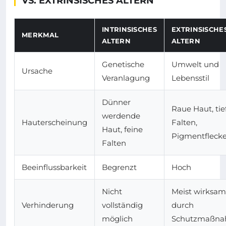
VS. EXTRINSISCHES ALTERN
INTRINSISCHES
EXTRINSISCHE
MERKMAL
ALTERN
ALTERN
Genetische
Umwelt und
Ursache
Veranlagung
Lebensstil
Dünner
Raue Haut, tie
werdende
Hauterscheinung
Falten,
Haut, feine
Pigmentfleck
Falten
Beeinflussbarkeit
Begrenzt
Hoch
Nicht
Meist wirksam
Verhinderung
vollständig
durch
möglich
Schutzmaßn