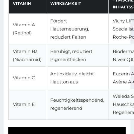
VITAMIN
WIRKSAMKEIT
INHALTS
Fördert
Vichy LIF
Vitamin A
Hauterneuerung,
Specialis
(Retinol)
reduziert Falten
Roche-Po
Vitamin B3
Beruhigt, reduziert
Bioderma
(Niacinamid)
Pigmentflecken
Nivea Q1
Antioxidativ, gleicht
Eucerin 
Vitamin C
Hautton aus
Avène A-
Weleda Sk
Feuchtigkeitsspendend,
Vitamin E
Hauschk
regenerierend
Regenera