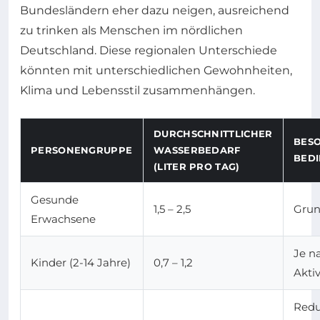
Bundesländern eher dazu neigen, ausreichend
zu trinken als Menschen im nördlichen
Deutschland. Diese regionalen Unterschiede
könnten mit unterschiedlichen Gewohnheiten,
Klima und Lebensstil zusammenhängen.
DURCHSCHNITTLICHER
BES
PERSONENGRUPPE
WASSERBEDARF
BED
(LITER PRO TAG)
Gesunde
1,5 – 2,5
Grun
Erwachsene
Je n
Kinder (2-14 Jahre)
0,7 – 1,2
Aktiv
Redu