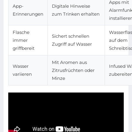
Apps mit
App-
Digitale Hinweise
Alarmfunk
Erinnerungen
zum Trinken erhalten
installiere
Flasche
Wasserfla
Sichert schnellen
immer
auf dem
Zugriff auf Wasser
griffbereit
Schreibtis
Mit Aromen aus
Wasser
Infused W
Zitrusfrüchten oder
variieren
zubereite
Minze