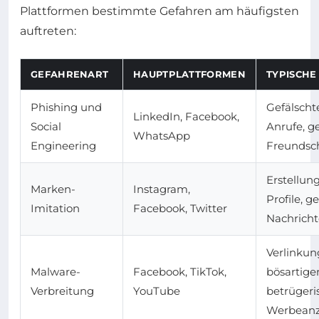
Plattformen bestimmte Gefahren am häufigsten
auftreten:
GEFAHRENART
HAUPTPLATTFORMEN
TYPISCH
Phishing und
Gefälschte
LinkedIn, Facebook,
Social
Anrufe, g
WhatsApp
Engineering
Freundsc
Erstellun
Marken-
Instagram,
Profile, g
Imitation
Facebook, Twitter
Nachrich
Verlinkun
Malware-
Facebook, TikTok,
bösartige
Verbreitung
YouTube
betrügeri
Werbeanz