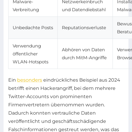
Malware-
Netzwerkeinbruch
Install
Verbreitung
und Datendiebstahl
Malwar
Bewuss
Unbedachte Posts
Reputationsverluste
Berat
Verwendung
Abhören von Daten
Verwe
öffentlicher
durch MitM-Angriffe
Browse
WLAN-Hotspots
Ein
besonders
eindrückliches Beispiel aus 2024
betrifft einen Hackerangriff, bei dem mehrere
Twitter-Accounts von prominenten
Firmenvertretern übernommen wurden.
Dadurch konnten vertrauliche Daten
veröffentlicht und geschäftsschädigende
Falschinformationen gestreut werden, was das