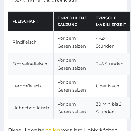
30 Minuten bis über Nacht
EMPFOHLENE
TYPISCHE
FLEISCHART
SALZUNG
MARINIERZEIT
Vor dem
4–24
Rindfleisch
Garen salzen
Stunden
Vor dem
Schweinefleisch
2–6 Stunden
Garen salzen
Vor dem
Lammfleisch
Über Nacht
Garen salzen
Vor dem
30 Min bis 2
Hähnchenfleisch
Garen salzen
Stunden
Diese Hinweise
helfen
vor allem Hobbyköchen,