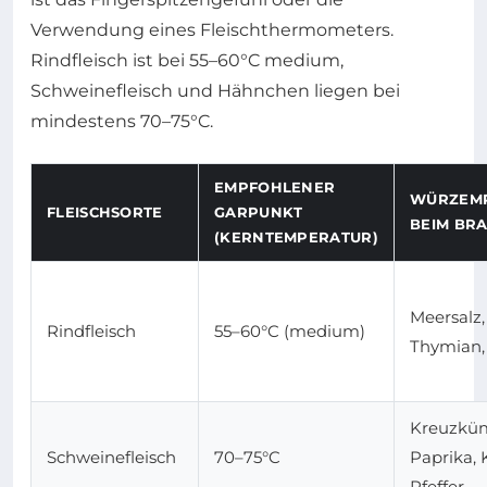
Verwendung eines Fleischthermometers.
Rindfleisch ist bei 55–60°C medium,
Schweinefleisch und Hähnchen liegen bei
mindestens 70–75°C.
EMPFOHLENER
WÜRZEM
FLEISCHSORTE
GARPUNKT
BEIM BR
(KERNTEMPERATUR)
Meersalz, 
Rindfleisch
55–60°C (medium)
Thymian,
Kreuzkü
Schweinefleisch
70–75°C
Paprika, 
Pfeffer