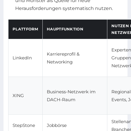
und Monster als Quelle für neue
Herausforderungen systematisch nutzen.
NUTZEN 
PLATTFORM
HAUPTFUNKTION
NETZWE
Experten
Karriereprofil &
LinkedIn
Gruppen
Networking
Netzwer
Business-Netzwerk im
Regional
XING
DACH-Raum
Events, 
Stellena
StepStone
Jobbörse
Branche