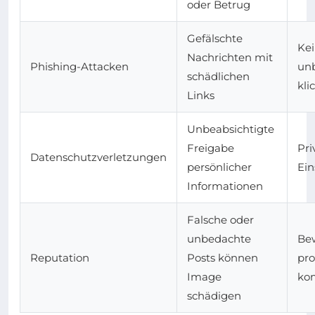
oder Betrug
Gefälschte
Kei
Nachrichten mit
Phishing-Attacken
un
schädlichen
kli
Links
Unbeabsichtigte
Freigabe
Pri
Datenschutzverletzungen
persönlicher
Ein
Informationen
Falsche oder
unbedachte
Be
Reputation
Posts können
pro
Image
ko
schädigen