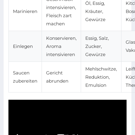
Öl, Essig,
Kitc
intensivieren,
Marinieren
Kräuter,
Bos
Fleisch zart
Gewürze
Küc
machen
Konservieren,
Essig, Salz,
Gla
Einlegen
Aroma
Zucker,
Vak
intensivieren
Gewürze
Mehlschwitze,
Leif
Saucen
Gericht
Reduktion,
Küc
zubereiten
abrunden
Emulsion
The