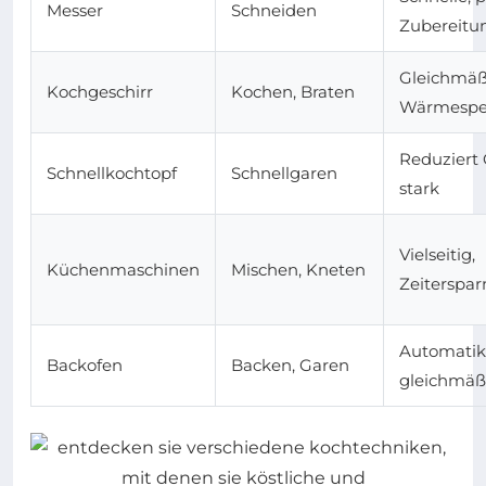
Messer
Schneiden
Zubereitu
Gleichmäßi
Kochgeschirr
Kochen, Braten
Wärmespe
Reduziert 
Schnellkochtopf
Schnellgaren
stark
Vielseitig,
Küchenmaschinen
Mischen, Kneten
Zeiterspar
Automatik
Backofen
Backen, Garen
gleichmäß